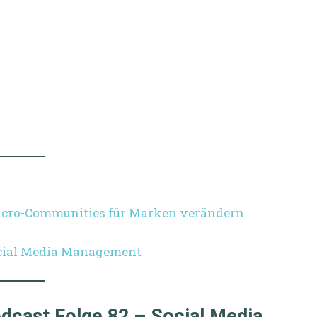
icro-Communities für Marken verändern
Social Media Management
dcast Folge 82 – Social Media