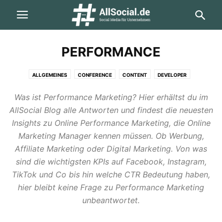
PERFORMANCE
ALLGEMEINES
CONFERENCE
CONTENT
DEVELOPER
FACEBOOK / META
FACTS
FEATURES
GASTBEITRAG
Was ist Performance Marketing? Hier erhältst du im
HIGHLIGHTS
INSTAGRAM
LINKEDIN
METAVERSE
AllSocial Blog alle Antworten und findest die neuesten
MOBILE MARKETING
NEWS
PERFORMANCE
PINTEREST
Insights zu Online Performance Marketing, die Online
PODCAST
SOCIAL SKILLS
SOCIAL VIDEO
STRATEGIE
THREADS
Marketing Manager kennen müssen. Ob Werbung,
TIKTOK
TWITTER
WHATSAPP / MESSENGER
ZAHLEN & FAKTEN
Affiliate Marketing oder Digital Marketing. Von was
sind die wichtigsten KPIs auf Facebook, Instagram,
TikTok und Co bis hin welche CTR Bedeutung haben,
hier bleibt keine Frage zu Performance Marketing
unbeantwortet.