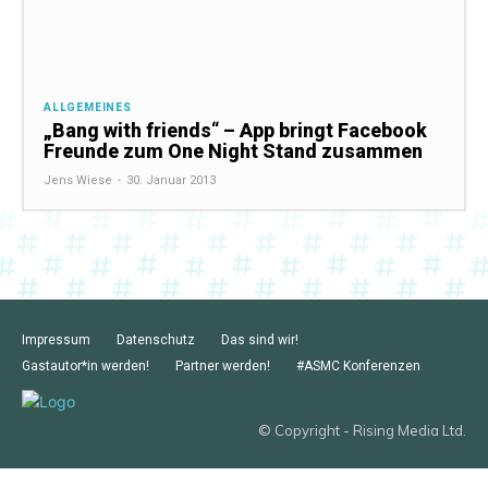
ALLGEMEINES
„Bang with friends“ – App bringt Facebook
Freunde zum One Night Stand zusammen
Jens Wiese
-
30. Januar 2013
Impressum
Datenschutz
Das sind wir!
Gastautor*in werden!
Partner werden!
#ASMC Konferenzen
© Copyright - Rising Media Ltd.