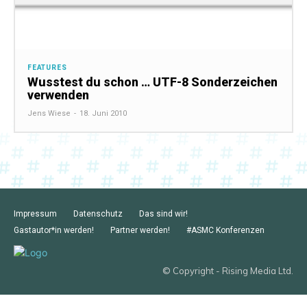
FEATURES
Wusstest du schon … UTF-8 Sonderzeichen
verwenden
Jens Wiese
-
18. Juni 2010
Impressum
Datenschutz
Das sind wir!
Gastautor*in werden!
Partner werden!
#ASMC Konferenzen
© Copyright - Rising Media Ltd.