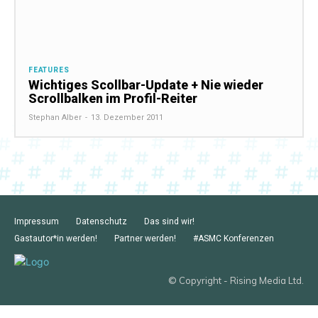
FEATURES
Wichtiges Scollbar-Update + Nie wieder
Scrollbalken im Profil-Reiter
Stephan Alber
-
13. Dezember 2011
Impressum
Datenschutz
Das sind wir!
Gastautor*in werden!
Partner werden!
#ASMC Konferenzen
© Copyright - Rising Media Ltd.