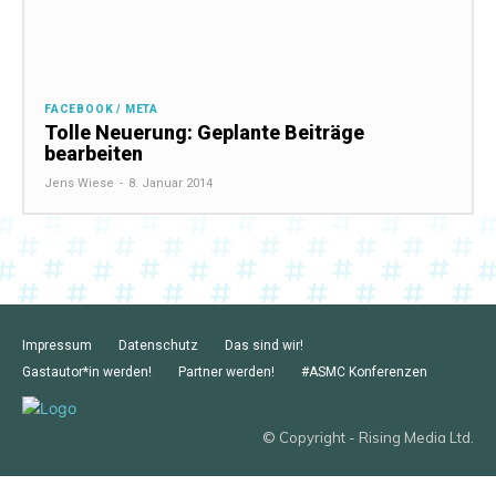
FACEBOOK / META
Tolle Neuerung: Geplante Beiträge
bearbeiten
Jens Wiese
-
8. Januar 2014
Impressum
Datenschutz
Das sind wir!
Gastautor*in werden!
Partner werden!
#ASMC Konferenzen
© Copyright - Rising Media Ltd.