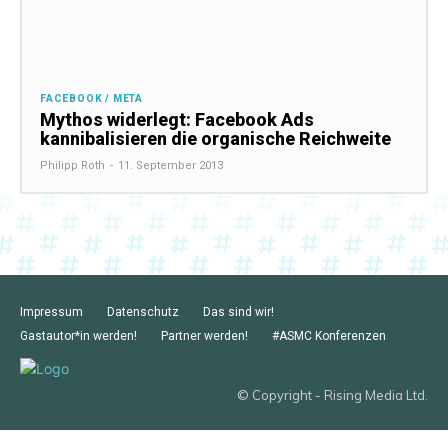
FACEBOOK / META
Mythos widerlegt: Facebook Ads
kannibalisieren die organische Reichweite
Philipp Roth
-
11. September 2013
Impressum
Datenschutz
Das sind wir!
Gastautor*in werden!
Partner werden!
#ASMC Konferenzen
© Copyright - Rising Media Ltd.