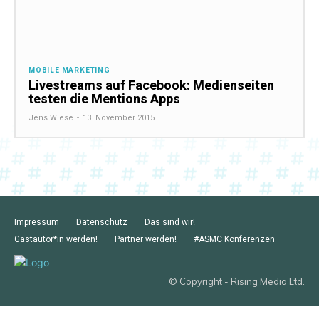
MOBILE MARKETING
Livestreams auf Facebook: Medienseiten
testen die Mentions Apps
Jens Wiese
-
13. November 2015
Impressum
Datenschutz
Das sind wir!
Gastautor*in werden!
Partner werden!
#ASMC Konferenzen
© Copyright - Rising Media Ltd.