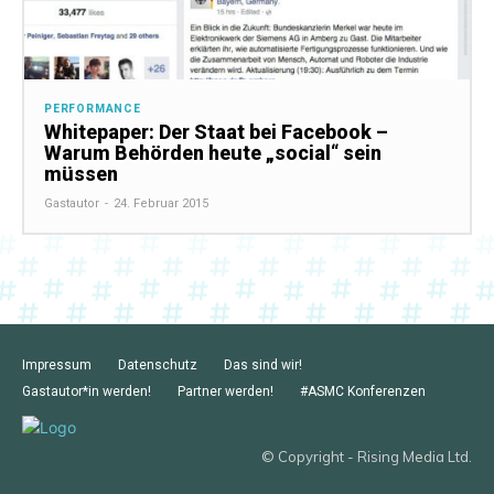
PERFORMANCE
Whitepaper: Der Staat bei Facebook –
Warum Behörden heute „social“ sein
müssen
Gastautor
-
24. Februar 2015
Impressum
Datenschutz
Das sind wir!
Gastautor*in werden!
Partner werden!
#ASMC Konferenzen
© Copyright - Rising Media Ltd.