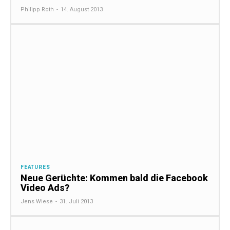
Philipp Roth
-
14. August 2013
FEATURES
Neue Gerüchte: Kommen bald die Facebook
Video Ads?
Jens Wiese
-
31. Juli 2013