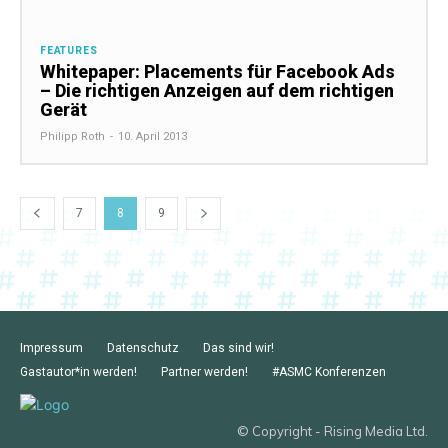
FEATURES
Whitepaper: Placements für Facebook Ads
– Die richtigen Anzeigen auf dem richtigen
Gerät
Philipp Roth
-
10. April 2013
7
8
9
Impressum
Datenschutz
Das sind wir!
Gastautor*in werden!
Partner werden!
#ASMC Konferenzen
© Copyright - Rising Media Ltd.