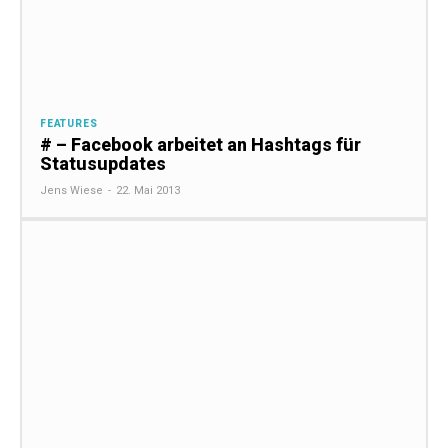
FEATURES
# – Facebook arbeitet an Hashtags für
Statusupdates
Jens Wiese
-
22. Mai 2013