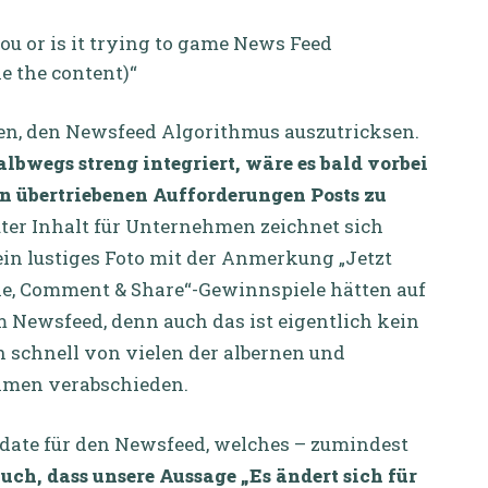
you or is it trying to game News Feed
ke the content)“
hen, den Newsfeed Algorithmus auszutricksen.
bwegs streng integriert, wäre es bald vorbei
en übertriebenen Aufforderungen Posts zu
ter Inhalt für Unternehmen zeichnet sich
ein lustiges Foto mit der Anmerkung „Jetzt
Like, Comment & Share“-Gewinnspiele hätten auf
 Newsfeed, denn auch das ist eigentlich kein
h schnell von vielen der albernen und
hmen verabschieden.
pdate für den Newsfeed, welches – zumindest
auch, dass unsere Aussage „Es ändert sich für