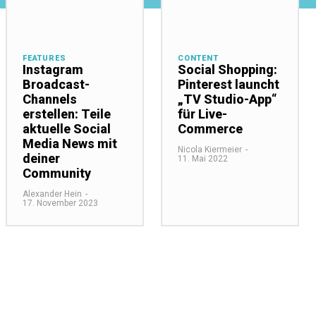
FEATURES
CONTENT
Instagram
Social Shopping:
Broadcast-
Pinterest launcht
Channels
„TV Studio-App“
erstellen: Teile
für Live-
aktuelle Social
Commerce
Media News mit
Nicola Kiermeier
-
deiner
11. Mai 2022
Community
Alexander Hein
-
17. November 2023