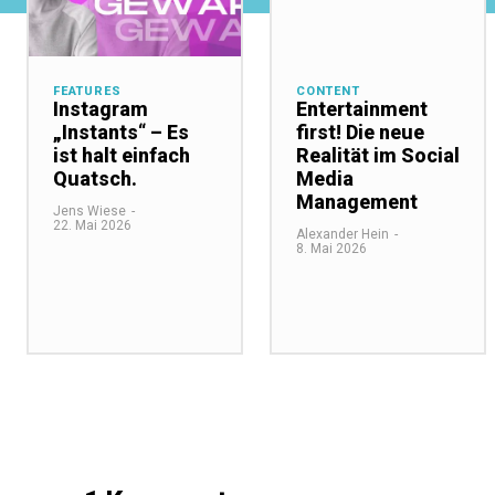
FEATURES
CONTENT
Instagram
Entertainment
„Instants“ – Es
first! Die neue
ist halt einfach
Realität im Social
Quatsch.
Media
Management
Jens Wiese
-
22. Mai 2026
Alexander Hein
-
8. Mai 2026