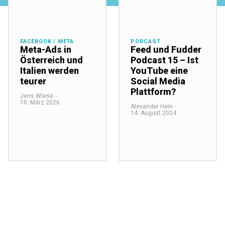
FACEBOOK / META
PODCAST
Meta-Ads in
Feed und Fudder
Österreich und
Podcast 15 – Ist
Italien werden
YouTube eine
teurer
Social Media
Plattform?
Jens Wiese
-
10. März 2026
Alexander Hein
-
14. August 2024