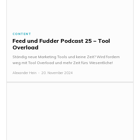
CONTENT
Feed und Fudder Podcast 25 – Tool
Overload
Ständig neue Marketing Tools und keine Zeit? Wird fordern
weg mit Tool Overload und mehr Zeit fürs Wesentliche!
Alexander Hein
-
20. November 2024