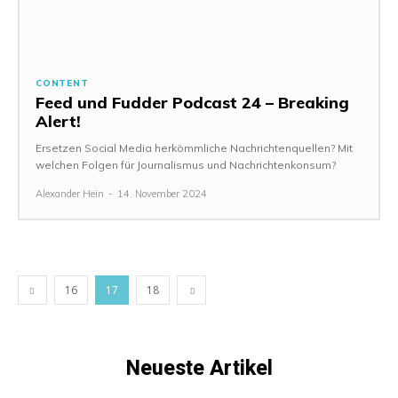
CONTENT
Feed und Fudder Podcast 24 – Breaking
Alert!
Ersetzen Social Media herkömmliche Nachrichtenquellen? Mit
welchen Folgen für Journalismus und Nachrichtenkonsum?
Alexander Hein
-
14. November 2024
16
17
18
Neueste Artikel