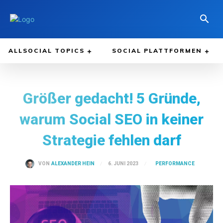
ALLSOCIAL TOPICS
SOCIAL PLATTFORMEN
Größer gedacht! 5 Gründe,
warum Social SEO in keiner
Strategie fehlen darf
PERFORMANCE
6. JUNI 2023
VON
ALEXANDER HEIN