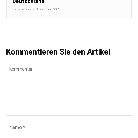
Deutschland
Jens Wiese
-
3. Februar 2026
Kommentieren Sie den Artikel
Kommentar:
Na