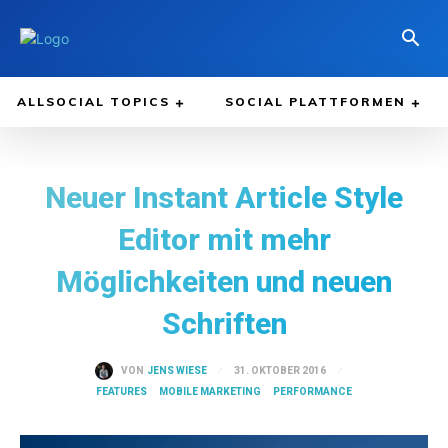
ALLSOCIAL TOPICS
SOCIAL PLATTFORMEN
Neuer Instant Article Style
Editor mit mehr
Möglichkeiten und neuen
Schriften
31. OKTOBER 2016
VON
JENS WIESE
FEATURES
MOBILE MARKETING
PERFORMANCE